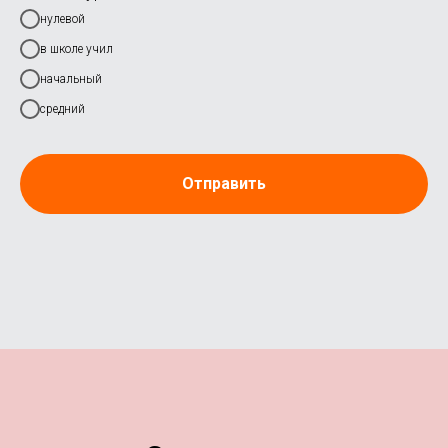
нулевой
в школе учил
начальный
средний
Отправить