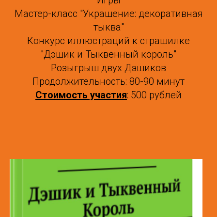
Игры
Мастер-класс "Украшение: декоративная
тыква"
Конкурс иллюстраций к страшилке
"Дэшик и Тыквенный король"
Розыгрыш двух Дэшиков
Продолжительность: 80-90 минут
Стоимость участия
: 500 рублей