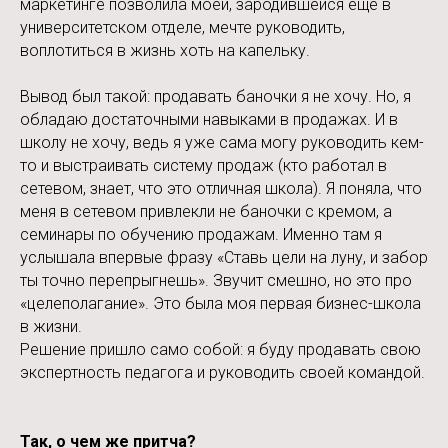
маркетинге позволила моей, зародившейся еще в
университетском отделе, мечте руководить,
воплотиться в жизнь хоть на капельку.
Вывод был такой: продавать баночки я не хочу. Но, я
обладаю достаточными навыками в продажах. И в
школу не хочу, ведь я уже сама могу руководить кем-
то и выстраивать систему продаж (кто работал в
сетевом, знает, что это отличная школа). Я поняла, что
меня в сетевом привлекли не баночки с кремом, а
семинары по обучению продажам. Именно там я
услышала впервые фразу «Ставь цели на луну, и забор
ты точно перепрыгнешь». Звучит смешно, но это про
«целеполагание». Это была моя первая бизнес-школа
в жизни.
Решение
пришло само собой: я
буду продавать
свою
экспертность
педагога
и
руководить своей командой
.
Так, о чем же притча?