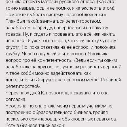
решила открыть магазин русского этноса. (Как это
точно называлось, я не помню, я не эксперт в этом).
Помогите выбрать систему налогообложения.»
План был такой: заниматься репетиторством,
заработать на аренду, наверное же и на закупку
товара. Ну, и сидеть и продавать это всё, или нанять
человека. Я уже тогда знала, что я ей скажу чуточку
спустя. Но, пока ответила на её вопрос. И положила
трубку. Через пару дней опять созвон. Я подняла
вопрос про её компетентность. «Ведь если ты одним
заработала на другое, не лучше ли развивать первое?
А твое хобби можно задействовать как
дополнительный кружок на основном месте. Развивай
репетиторство!».
Через пару дней К. позвонила, и сказала, что она
согласна.
Неосознанно она стала моим первым учеником по
построению образовательного бизнеса, пройдя
несколько семинаров для обыкновенных педагогов.
Есть
в бизнесе
такой
закон: